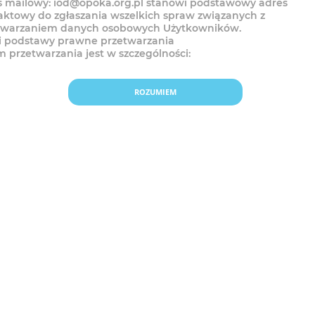
ROZUMIEM