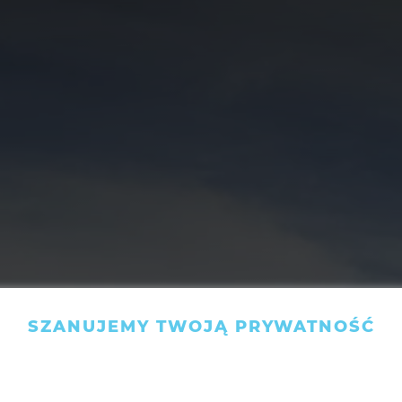
SZANUJEMY TWOJĄ PRYWATNOŚĆ