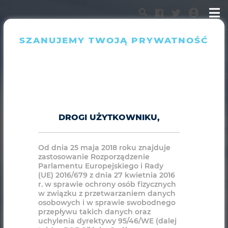
SZANUJEMY TWOJĄ PRYWATNOŚĆ