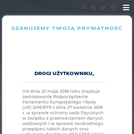
SZANUJEMY TWOJĄ PRYWATNOŚĆ