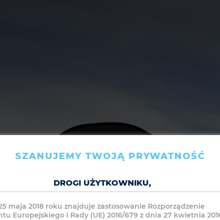
SZANUJEMY TWOJĄ PRYWATNOŚĆ