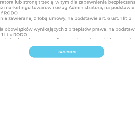
ROZUMIEM