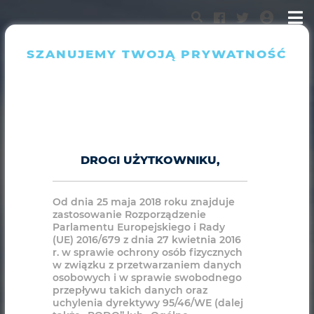
SZANUJEMY TWOJĄ PRYWATNOŚĆ