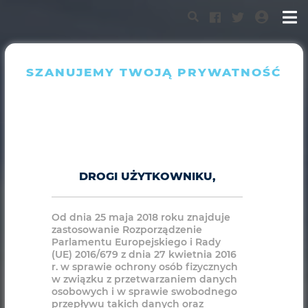
SZANUJEMY TWOJĄ PRYWATNOŚĆ